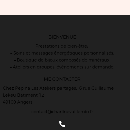
BIENVENUE
Prestations de bien-être:
– Soins et massages énergétiques personnalisés.
– Boutique de bijoux composés de minéraux.
– Ateliers en groupes, événements sur demande.
ME CONTACTER
Chez Pepina Les Ateliers partagés, 6 rue Guillaume
Lekeu Batiment 12
49100 Angers
contact@charlinevuillemin.fr