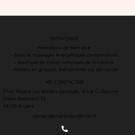
BIENVENUE
Prestations de bien-être:
– Soins et massages énergétiques personnalisés.
– Boutique de bijoux composés de minéraux.
– Ateliers en groupes, événements sur demande.
ME CONTACTER
Chez Pepina Les Ateliers partagés, 6 rue Guillaume
Lekeu Batiment 12
49100 Angers
contact@charlinevuillemin.fr