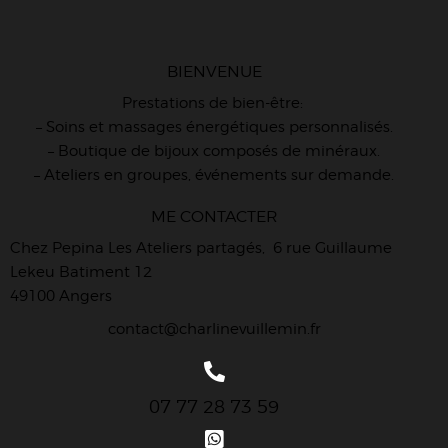
BIENVENUE
Prestations de bien-être:
– Soins et massages énergétiques personnalisés.
– Boutique de bijoux composés de minéraux.
– Ateliers en groupes, événements sur demande.
ME CONTACTER
Chez Pepina Les Ateliers partagés, 6 rue Guillaume
Lekeu Batiment 12
49100 Angers
contact@charlinevuillemin.fr
07 77 28 73 59