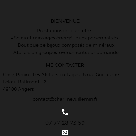
BIENVENUE
Prestations de bien-être:
– Soins et massages énergétiques personnalisés.
– Boutique de bijoux composés de minéraux.
– Ateliers en groupes, événements sur demande.
ME CONTACTER
Chez Pepina Les Ateliers partagés, 6 rue Guillaume
Lekeu Batiment 12
49100 Angers
contact@charlinevuillemin.fr
07 77 28 73 59