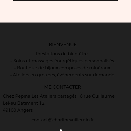
BIENVENUE
Prestations de bien-être:
– Soins et massages énergétiques personnalisés.
– Boutique de bijoux composés de minéraux.
– Ateliers en groupes, événements sur demande.
ME CONTACTER
Chez Pepina Les Ateliers partagés, 6 rue Guillaume
Lekeu Batiment 12
49100 Angers
contact@charlinevuillemin.fr