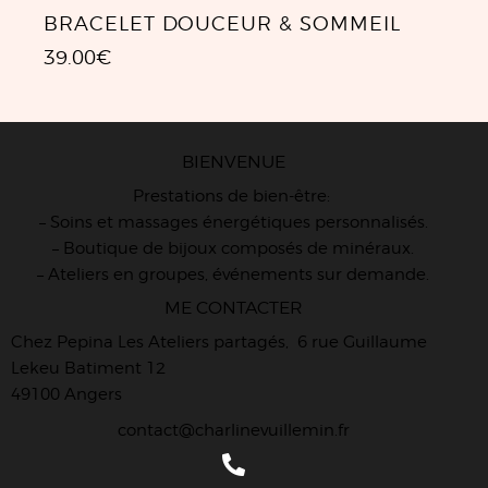
BRACELET DOUCEUR & SOMMEIL
39.00
€
BIENVENUE
Prestations de bien-être:
– Soins et massages énergétiques personnalisés.
– Boutique de bijoux composés de minéraux.
– Ateliers en groupes, événements sur demande.
ME CONTACTER
Chez Pepina Les Ateliers partagés, 6 rue Guillaume
Lekeu Batiment 12
49100 Angers
contact@charlinevuillemin.fr