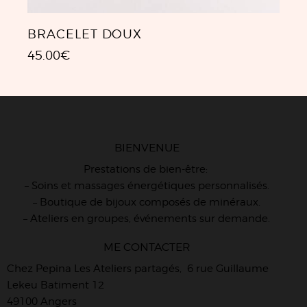
BRACELET DOUX
45.00
€
BIENVENUE
Prestations de bien-être:
– Soins et massages énergétiques personnalisés.
– Boutique de bijoux composés de minéraux.
– Ateliers en groupes, événements sur demande.
ME CONTACTER
Chez Pepina Les Ateliers partagés, 6 rue Guillaume
Lekeu Batiment 12
49100 Angers