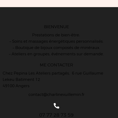
BIENVENUE
Prestations de bien-être:
– Soins et massages énergétiques personnalisés.
– Boutique de bijoux composés de minéraux.
– Ateliers en groupes, événements sur demande.
ME CONTACTER
Chez Pepina Les Ateliers partagés, 6 rue Guillaume
Lekeu Batiment 12
49100 Angers
contact@charlinevuillemin.fr
07 77 28 73 59