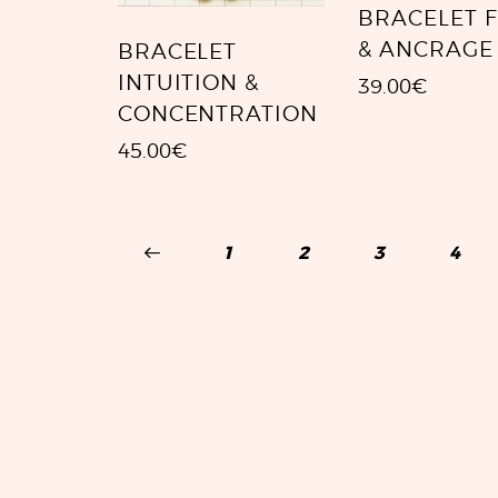
BRACELET 
& ANCRAGE
BRACELET
INTUITION &
39.00
€
CONCENTRATION
45.00
€
←
1
2
3
→
4