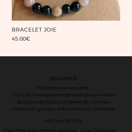
BRACELET JOIE
45.00
€
BIENVENUE
Prestations de bien-être:
– Soins et massages énergétiques personnalisés.
– Boutique de bijoux composés de minéraux.
– Ateliers en groupes, événements sur demande.
ME CONTACTER
Chez Pepina Les Ateliers partagés, 6 rue Guillaume