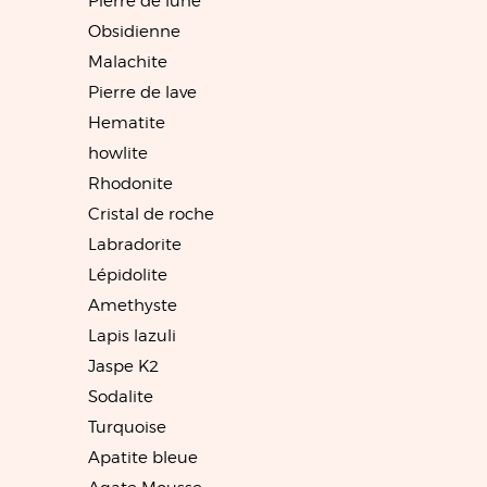
Pierre de lune
Obsidienne
Malachite
Pierre de lave
Hematite
howlite
Rhodonite
Cristal de roche
Labradorite
Lépidolite
Amethyste
Lapis lazuli
Jaspe K2
Sodalite
Turquoise
Apatite bleue