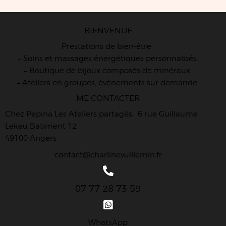
BIENVENUE
Prestations de bien-être:
– Soins et massages énergétiques personnalisés.
– Boutique de bijoux composés de minéraux.
– Ateliers en groupes, événements sur demande.
ME CONTACTER
Chez Pepina Les Ateliers partagés, 6 rue Guillaume
Lekeu Batiment 12
49100 Angers
contact@charlinevuillemin.fr
07 77 28 73 59
WhatsApp