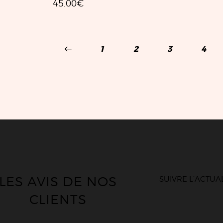
45.00
€
←
1
2
3
4
LES AVIS DE NOS
SUIVRE L’ACTUA
CLIENTS