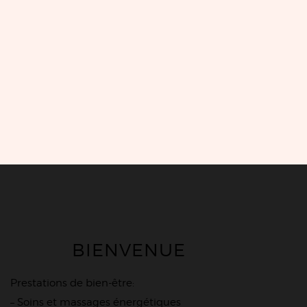
BIENVENUE
Prestations de bien-être:
– Soins et massages énergétiques