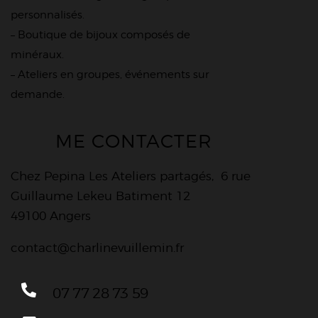
personnalisés.
– Boutique de bijoux composés de
minéraux.
– Ateliers en groupes, événements sur
demande.
ME CONTACTER
Chez Pepina Les Ateliers partagés, 6 rue
Guillaume Lekeu Batiment 12
49100 Angers
contact@charlinevuillemin.fr
07 77 28 73 59