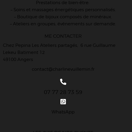
Prestations de bien-être:
– Soins et massages énergétiques personnalisés.
– Boutique de bijoux composés de minéraux.
– Ateliers en groupes, événements sur demande.
ME CONTACTER
Chez Pepina Les Ateliers partagés, 6 rue Guillaume
Lekeu Batiment 12
49100 Angers
contact@charlinevuillemin.fr
07 77 28 73 59
WhatsApp