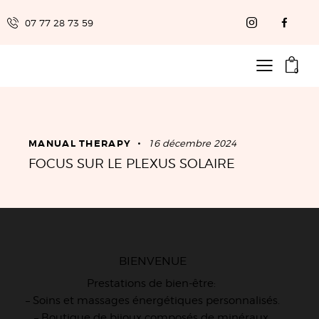
07 77 28 73 59
0
MANUAL THERAPY
16 décembre 2024
FOCUS SUR LE PLEXUS SOLAIRE
BIENVENUE
Prestations de bien-être:
– Soins et massages énergétiques personnalisés.
– Boutique de bijoux composés de minéraux.