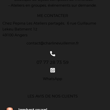
– Ateliers en groupes, événements sur demande.
ME CONTACTER
Chez Pepina Les Ateliers partagés, 6 rue Guillaume
Lekeu Batiment 12
49100 Angers
contact@charlinevuillemin.fr
07 77 28 73 59
WhatsApp
LES AVIS DE NOS CLIENTS
lambert rouxel