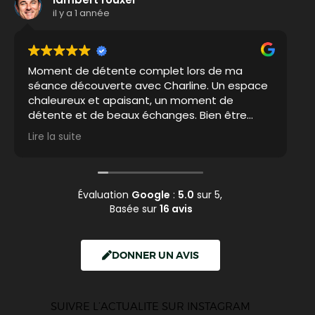
il y a 1 année
Moment de détente complet lors de ma
Un
séance découverte avec Charline. Un espace
de
chaleureux et apaisant, un moment de
es
détente et de beaux échanges. Bien être
assuré comme sur un petit nuage en sortant.
Lire la suite
Évaluation
Google
:
5.0
sur 5,
Basée sur
16 avis
DONNER UN AVIS
SUIVRE L’ACTUALITE SUR INSTAGRAM