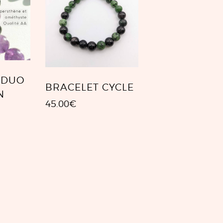
 DUO
BRACELET CYCLE
N
45.00
€