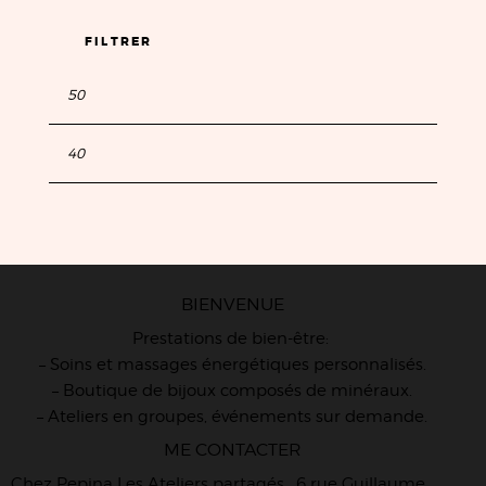
FILTRER
BIENVENUE
Prestations de bien-être:
– Soins et massages énergétiques personnalisés.
– Boutique de bijoux composés de minéraux.
– Ateliers en groupes, événements sur demande.
ME CONTACTER
Chez Pepina Les Ateliers partagés, 6 rue Guillaume