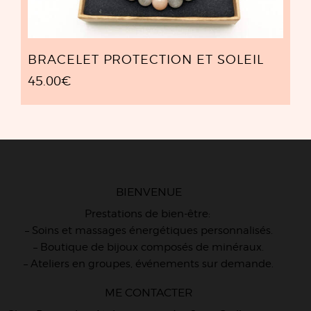
BRACELET PROTECTION ET SOLEIL
45.00
€
BIENVENUE
Prestations de bien-être:
– Soins et massages énergétiques personnalisés.
– Boutique de bijoux composés de minéraux.
– Ateliers en groupes, événements sur demande.
ME CONTACTER