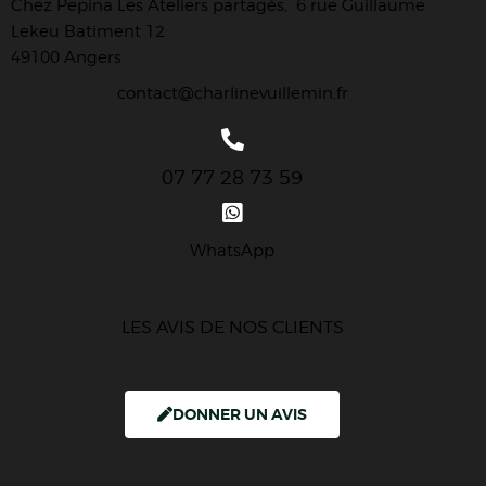
Chez Pepina Les Ateliers partagés, 6 rue Guillaume
Lekeu Batiment 12
49100 Angers
contact@charlinevuillemin.fr
07 77 28 73 59
WhatsApp
LES AVIS DE NOS CLIENTS
DONNER UN AVIS