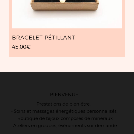
BRACELET PÉTILLANT
45.00
€
BIENVENUE
Prestations de bien-être:
– Soins et massages énergétiques personnalisés.
– Boutique de bijoux composés de minéraux.
– Ateliers en groupes, événements sur demande.