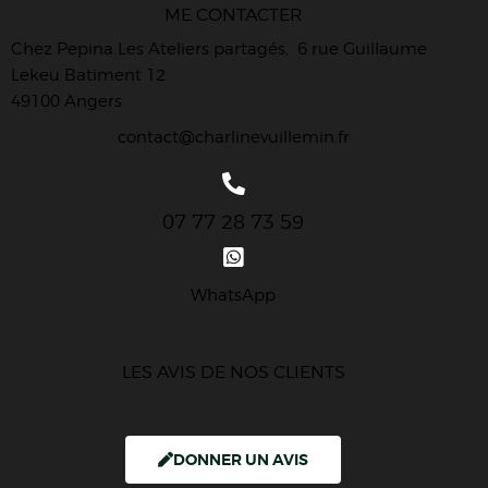
ME CONTACTER
Chez Pepina Les Ateliers partagés, 6 rue Guillaume
Lekeu Batiment 12
49100 Angers
contact@charlinevuillemin.fr
07 77 28 73 59
WhatsApp
LES AVIS DE NOS CLIENTS
DONNER UN AVIS